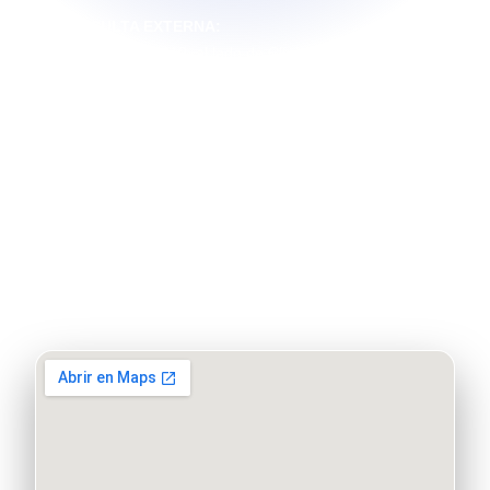
CONSULTA EXTERNA:
Calle 9C #44A-110, al lado de Clínica Colombia ES
LÍNEA DIRECTA:
PBX 602 385 0285